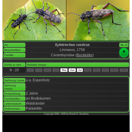
Xylotrechus rusticus
Art
RL D
Linnaeus, 1758
Beschreiber
*
Cerambycidae (
Bockkäfer
)
Familie
space
Größe in mm
Aktivität Imago
9 - 20
Jan
Feb
Mär
Apr
Mai
Jun
Jul
Aug
Sep
Okt
Nov
Dez
space
u.a. Espenholz
Nahrung Larve
Nahrung
-
Imago
2 Jahre
Entwicklung
an Brutbäumen
Fundstellen
Waldränder
Lebensraum
Paläarktis
Vorkommen
Copyright 2008 - 2026 by Marek R. Swadzba