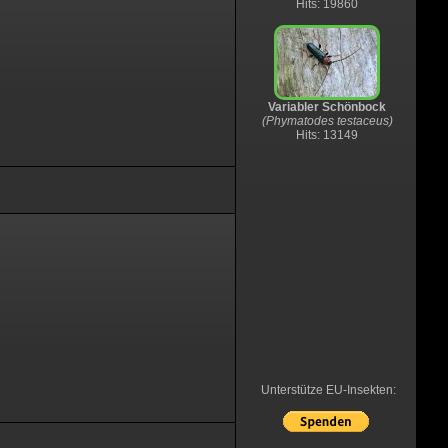
Hits: 19860
Variabler Schönbock
(Phymatodes testaceus)
Hits: 13149
Unterstütze EU-Insekten: