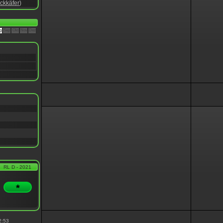
ckkäfer
)
g
Sep
Okt
Nov
Dez
RL D - 2021
*
2:53