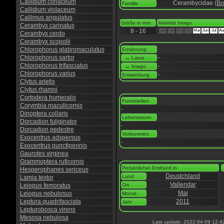
Callidium coriaceum
Cerambycidae (
Bo
Familie
Callidium violaceum
Callimus angulatus
Größe in mm
Aktivität Imago
Cerambyx carinatus
8 - 16
Jan
Feb
Mär
Apr
Mai
Jun
Jul
Au
Cerambyx cerdo
Cerambyx scopolii
Chlorophorus glabromaculatus
Ernährung
Chlorophorus sartor
-
→ Larve
Chlorophorus trifasciatus
-
→ Imago
Chlorophorus varius
-
Entwicklung
Clytus arietis
Clytus rhamni
Cortodera humeralis
Fundstellen
Corymbia maculicornis
-
Dinoptera collaris
Lebensraum
Dorcadion fuliginator
-
Dorcadion pedestre
Vorkommen
Exocentrus adspersus
-
Exocentrus punctipennis
Gaurotes virginea
Grammoptera ruficornis
Persönlicher Erstfund in
Hesperophanes sericeus
Deustchland
Land
Lamia textor
Vallendar
Leiopus femoratus
Ort
Mai
Leiopus nebulosus
Monat
Leptura quadrifasciata
2011
Jahr
Lepturobosca virens
Mesosa nebulosa
Last update: 2022-04-09 12:4