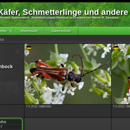
äfer, Schmetterlinge und andere
ßerdem Spinnentiere, Amphibien sowie Reptilien präsentiert von Marek R. Swadzba
inks
Impressum
Datenschutz
fus
enbock
7.5.2011 Vallendar
7.5.2011 Val
ufus
67