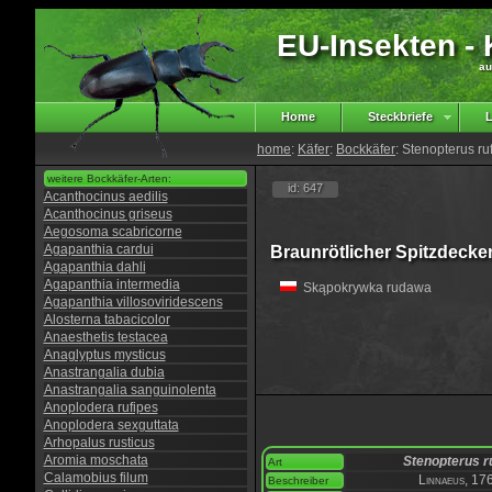
EU-Insekten - K
au
Home
Steckbriefe
L
home
:
Käfer
:
Bockkäfer
: Stenopterus ru
weitere Bockkäfer-Arten:
id: 647
Acanthocinus aedilis
Acanthocinus griseus
Aegosoma scabricorne
Agapanthia cardui
Braunrötlicher Spitzdeck
Agapanthia dahli
Agapanthia intermedia
Skąpokrywka rudawa
Agapanthia villosoviridescens
Alosterna tabacicolor
Anaesthetis testacea
Anaglyptus mysticus
Anastrangalia dubia
Anastrangalia sanguinolenta
Anoplodera rufipes
Anoplodera sexguttata
Arhopalus rusticus
Aromia moschata
Stenopterus r
Art
Calamobius filum
Linnaeus, 17
Beschreiber