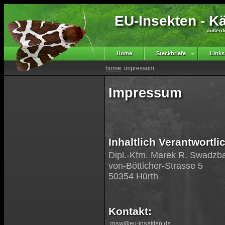
EU-Insekten - Kä
außerd
Home
Steckbriefe
Links
home
: impressum:
Impressum
Inhaltlich Verantwortl
Dipl.-Kfm. Marek R. Swadzb
von-Bötticher-Strasse 5
50354 Hürth
Kontakt: