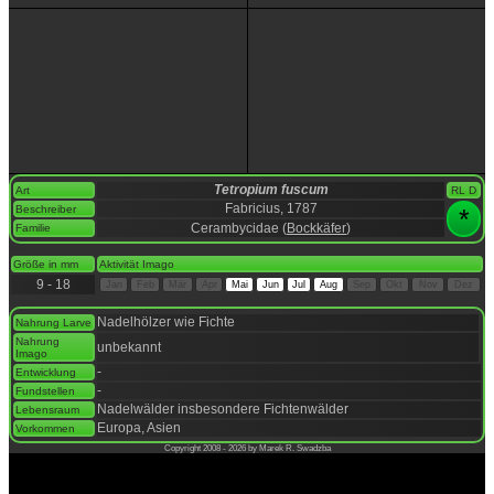
Tetropium fuscum
Art
RL D
Fabricius, 1787
Beschreiber
*
Cerambycidae (
Bockkäfer
)
Familie
space
Größe in mm
Aktivität Imago
9 - 18
Jan
Feb
Mär
Apr
Mai
Jun
Jul
Aug
Sep
Okt
Nov
Dez
space
Nadelhölzer wie Fichte
Nahrung Larve
Nahrung
unbekannt
Imago
-
Entwicklung
-
Fundstellen
Nadelwälder insbesondere Fichtenwälder
Lebensraum
Europa, Asien
Vorkommen
Copyright 2008 - 2026 by Marek R. Swadzba