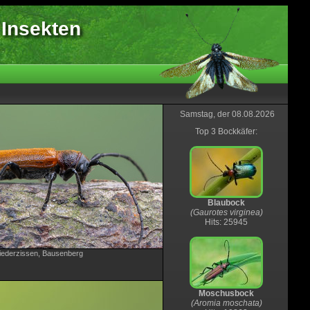
 Insekten
Samstag, der 08.08.2026
Top 3 Bockkäfer:
Blaubock
(Gaurotes virginea)
Hits: 25945
iederzissen, Bausenberg
Moschusbock
(Aromia moschata)