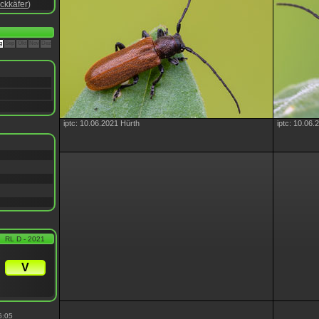
ckkäfer
)
g
Sep
Okt
Nov
Dez
iptc: 10.06.2021 Hürth
iptc: 10.06.
RL D - 2021
V
6:05