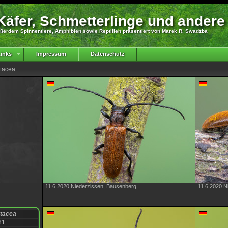
äfer, Schmetterlinge und andere
ßerdem Spinnentiere, Amphibien sowie Reptilien präsentiert von Marek R. Swadzba
inks
Impressum
Datenschutz
stacea
11.6.2020 Niederzissen, Bausenberg
11.6.2020 N
stacea
81