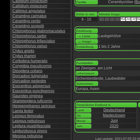
Callidium coriaceum
Cerambycidae (
Bo
Familie
Callidium violaceum
Callimus angulatus
Größe in mm
Aktivität Imago
Cerambyx carinatus
6 - 10
Jan
Feb
Mär
Apr
Mai
Jun
Jul
Au
Cerambyx cerdo
Cerambyx scopolii
Chlorophorus glabromaculatus
Ernährung
Chlorophorus sartor
Laubgehölze
→ Larve
Chlorophorus trifasciatus
-
→ Imago
Chlorophorus varius
1 bis 2 Jahre
Entwicklung
Clytus arietis
Clytus rhamni
Cortodera humeralis
Fundstellen
Corymbia maculicornis
an Zweigen, am Licht
Dinoptera collaris
Lebensraum
Dorcadion fuliginator
Eichenbestände, Laubwälder
Dorcadion pedestre
Vorkommen
Exocentrus adspersus
Europa, Asien
Exocentrus punctipennis
Gaurotes virginea
Grammoptera ruficornis
Persönlicher Erstfund in
Hesperophanes sericeus
Deutschland
Land
Lamia textor
Niederzissen
Leiopus femoratus
Ort
Juni
Leiopus nebulosus
Monat
Leptura quadrifasciata
2020
Jahr
Lepturobosca virens
Mesosa nebulosa
Last update: 2021-07-05 22:1