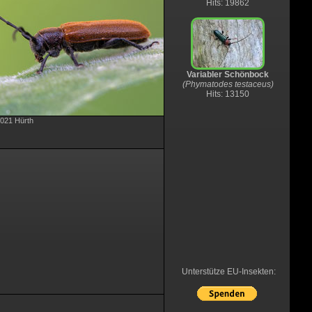
Hits: 19862
Variabler Schönbock
(Phymatodes testaceus)
Hits: 13150
2021 Hürth
Unterstütze EU-Insekten: