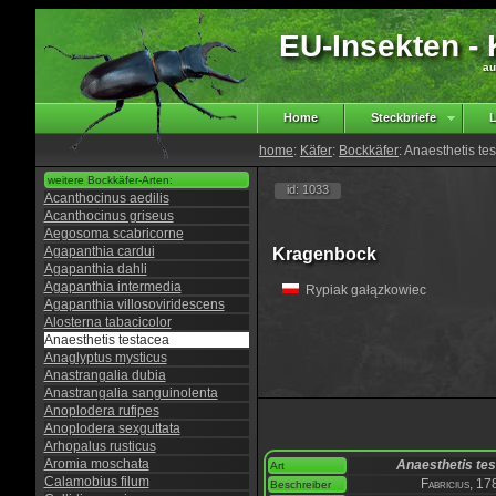
EU-Insekten - K
au
Home
Steckbriefe
L
home
:
Käfer
:
Bockkäfer
: Anaesthetis te
weitere Bockkäfer-Arten:
id: 1033
Acanthocinus aedilis
Acanthocinus griseus
Aegosoma scabricorne
Agapanthia cardui
Kragenbock
Agapanthia dahli
Agapanthia intermedia
Rypiak gałązkowiec
Agapanthia villosoviridescens
Alosterna tabacicolor
Anaesthetis testacea
Anaglyptus mysticus
Anastrangalia dubia
Anastrangalia sanguinolenta
Anoplodera rufipes
Anoplodera sexguttata
Arhopalus rusticus
Aromia moschata
Anaesthetis te
Art
Calamobius filum
Fabricius, 17
Beschreiber