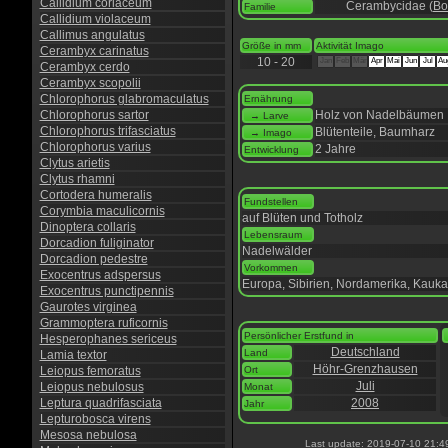
Callidium coriaceum
Cerambycidae (
Bo
Familie
Callidium violaceum
Callimus angulatus
Größe in mm
Aktivität Imago
Cerambyx carinatus
10 - 20
Jan
Feb
Mär
Apr
Mai
Jun
Jul
Au
Cerambyx cerdo
Cerambyx scopolii
Chlorophorus glabromaculatus
Ernährung
Chlorophorus sartor
Holz von Nadelbäumen
→ Larve
Chlorophorus trifasciatus
Blütenteile, Baumharz
→ Imago
Chlorophorus varius
2 Jahre
Entwicklung
Clytus arietis
Clytus rhamni
Cortodera humeralis
Fundstellen
Corymbia maculicornis
auf Blüten und Totholz
Dinoptera collaris
Lebensraum
Dorcadion fuliginator
Nadelwälder
Dorcadion pedestre
Vorkommen
Exocentrus adspersus
Europa, Sibirien, Nordamerika, Kauk
Exocentrus punctipennis
Gaurotes virginea
Grammoptera ruficornis
Persönlicher Erstfund in
Hesperophanes sericeus
Deutschland
Land
Lamia textor
Höhr-Grenzhausen
Leiopus femoratus
Ort
Juli
Leiopus nebulosus
Monat
Leptura quadrifasciata
2008
Jahr
Lepturobosca virens
Mesosa nebulosa
Last update: 2019-07-10 21:4