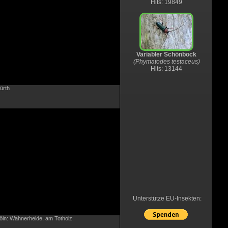
Hits: 19849
Variabler Schönbock
(Phymatodes testaceus)
Hits: 13144
ürth
Unterstütze EU-Insekten:
öln: Wahnerheide, am Totholz.