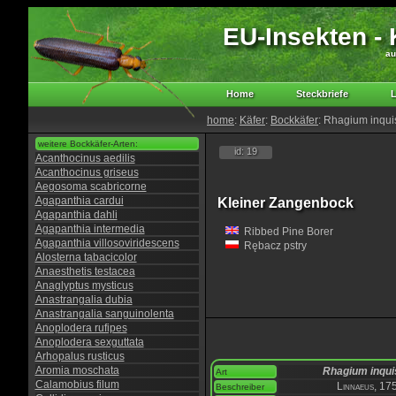
EU-Insekten - K
au
Home
Steckbriefe
L
home
:
Käfer
:
Bockkäfer
: Rhagium inquis
weitere Bockkäfer-Arten:
id: 19
Acanthocinus aedilis
Acanthocinus griseus
Aegosoma scabricorne
Agapanthia cardui
Kleiner Zangenbock
Agapanthia dahli
Agapanthia intermedia
Ribbed Pine Borer
Agapanthia villosoviridescens
Rębacz pstry
Alosterna tabacicolor
Anaesthetis testacea
Anaglyptus mysticus
Anastrangalia dubia
Anastrangalia sanguinolenta
Anoplodera rufipes
Anoplodera sexguttata
Arhopalus rusticus
Aromia moschata
Rhagium inqui
Art
Calamobius filum
Linnaeus, 17
Beschreiber