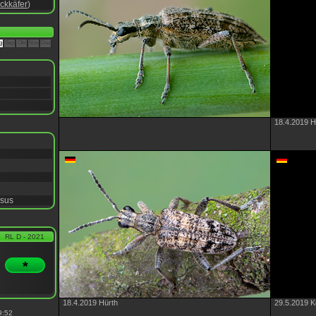
ckkäfer
)
g
Sep
Okt
Nov
Dez
18.4.2019 H
asus
RL D - 2021
*
18.4.2019 Hürth
29.5.2019 K
9:52