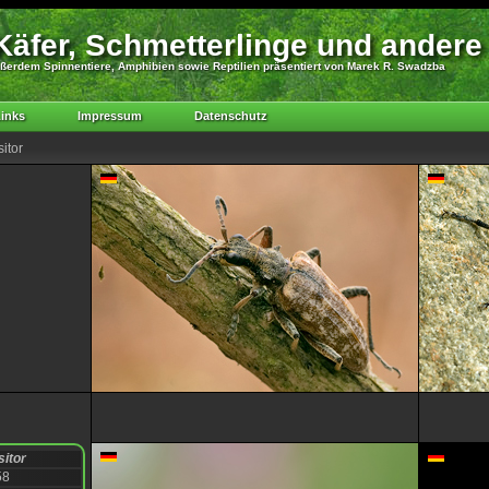
äfer, Schmetterlinge und andere
ßerdem Spinnentiere, Amphibien sowie Reptilien präsentiert von Marek R. Swadzba
inks
Impressum
Datenschutz
itor
sitor
58