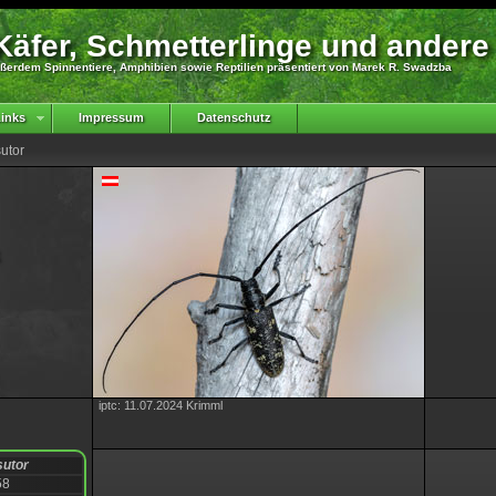
äfer, Schmetterlinge und andere
ßerdem Spinnentiere, Amphibien sowie Reptilien präsentiert von Marek R. Swadzba
inks
Impressum
Datenschutz
utor
iptc: 11.07.2024 Krimml
utor
58