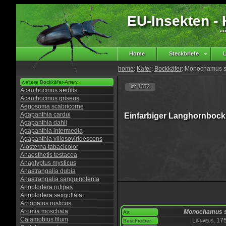
EU-Insekten - K
au
Home
Steckbriefe
L
home
:
Käfer
:
Bockkäfer
: Monochamus s
weitere Bockkäfer-Arten:
id: 1372
Acanthocinus aedilis
Acanthocinus griseus
Aegosoma scabricorne
Agapanthia cardui
Einfarbiger Langhornbock
Agapanthia dahli
Agapanthia intermedia
Agapanthia villosoviridescens
Alosterna tabacicolor
Anaesthetis testacea
Anaglyptus mysticus
Anastrangalia dubia
Anastrangalia sanguinolenta
Anoplodera rufipes
Anoplodera sexguttata
Arhopalus rusticus
Aromia moschata
Monochamus s
Art
Calamobius filum
Linnaeus, 17
Beschreiber