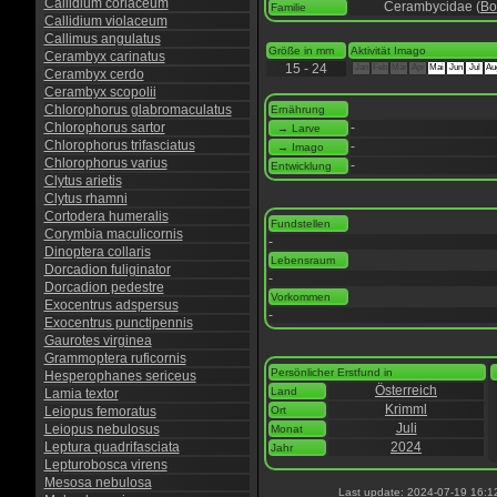
Callidium coriaceum
Cerambycidae (
Bo
Familie
Callidium violaceum
Callimus angulatus
Größe in mm
Aktivität Imago
Cerambyx carinatus
15 - 24
Jan
Feb
Mär
Apr
Mai
Jun
Jul
Au
Cerambyx cerdo
Cerambyx scopolii
Chlorophorus glabromaculatus
Ernährung
Chlorophorus sartor
-
→ Larve
Chlorophorus trifasciatus
-
→ Imago
Chlorophorus varius
-
Entwicklung
Clytus arietis
Clytus rhamni
Cortodera humeralis
Fundstellen
Corymbia maculicornis
-
Dinoptera collaris
Lebensraum
Dorcadion fuliginator
-
Dorcadion pedestre
Vorkommen
Exocentrus adspersus
-
Exocentrus punctipennis
Gaurotes virginea
Grammoptera ruficornis
Persönlicher Erstfund in
Hesperophanes sericeus
Österreich
Land
Lamia textor
Krimml
Leiopus femoratus
Ort
Juli
Leiopus nebulosus
Monat
Leptura quadrifasciata
2024
Jahr
Lepturobosca virens
Mesosa nebulosa
Last update: 2024-07-19 16:1