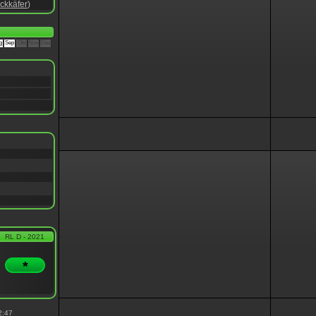
ckkäfer
)
g
Sep
Okt
Nov
Dez
RL D - 2021
*
2:47