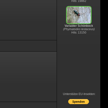
Hits: 19862
Variabler Schönbock
(Phymatodes testaceus)
Hits: 13150
Unterstütze EU-Insekten: