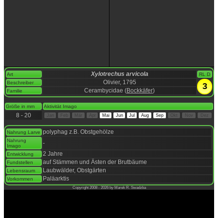
Xylotrechus arvicola
Art
RL D
Olivier, 1795
Beschreiber
3
Cerambycidae (
Bockkäfer
)
Familie
space
Größe in mm
Aktivität Imago
8 - 20
Jan
Feb
Mär
Apr
Mai
Jun
Jul
Aug
Sep
Okt
Nov
Dez
space
polyphag z.B. Obstgehölze
Nahrung Larve
Nahrung
-
Imago
2 Jahre
Entwicklung
auf Stämmen und Ästen der Brutbäume
Fundstellen
Laubwälder, Obstgärten
Lebensraum
Paläarktis
Vorkommen
Copyright 2008 - 2026 by Marek R. Swadzba