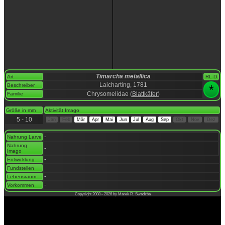
Timarcha metallica
Art
RL D
Laicharting, 1781
Beschreiber
*
Chrysomelidae (
Blattkäfer
)
Familie
space
Größe in mm
Aktivität Imago
5 - 10
Jan
Feb
Mär
Apr
Mai
Jun
Jul
Aug
Sep
Okt
Nov
Dez
space
-
Nahrung Larve
Nahrung
-
Imago
-
Entwicklung
-
Fundstellen
-
Lebensraum
-
Vorkommen
Copyright 2008 - 2026 by Marek R. Swadzba