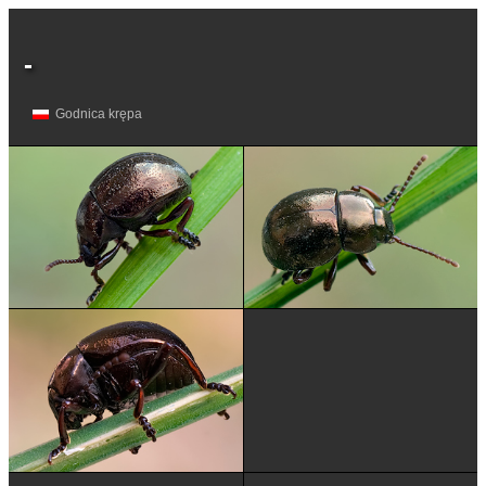
-
Godnica krępa