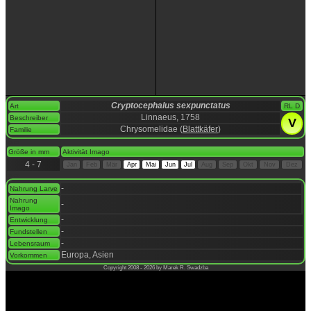
Cryptocephalus sexpunctatus
Art
RL D
Linnaeus, 1758
Beschreiber
V
Chrysomelidae (
Blattkäfer
)
Familie
space
Größe in mm
Aktivität Imago
4 - 7
Jan
Feb
Mär
Apr
Mai
Jun
Jul
Aug
Sep
Okt
Nov
Dez
space
-
Nahrung Larve
Nahrung
-
Imago
-
Entwicklung
-
Fundstellen
-
Lebensraum
Europa, Asien
Vorkommen
Copyright 2008 - 2026 by Marek R. Swadzba