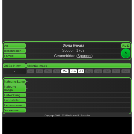
Siona lineata
Art
RL D
Scopoli, 1763
Beschreiber
*
Geometridae (
Spanner
)
Familie
space
Größe in mm
Aktivität Imago
-
Jan
Feb
Mär
Apr
Mai
Jun
Jul
Aug
Sep
Okt
Nov
Dez
space
-
Nahrung Larve
Nahrung
-
Imago
-
Entwicklung
-
Fundstellen
-
Lebensraum
-
Vorkommen
Copyright 2008 - 2026 by Marek R. Swadzba