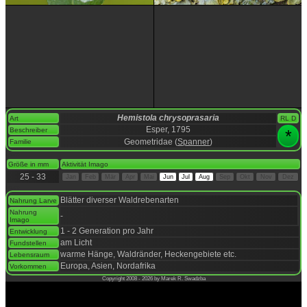
Hemistola chrysoprasaria
Art
RL D
Esper, 1795
Beschreiber
*
Geometridae (
Spanner
)
Familie
space
Größe in mm
Aktivität Imago
25 - 33
Jan
Feb
Mär
Apr
Mai
Jun
Jul
Aug
Sep
Okt
Nov
Dez
space
Blätter diverser Waldrebenarten
Nahrung Larve
Nahrung
-
Imago
1 - 2 Generation pro Jahr
Entwicklung
am Licht
Fundstellen
warme Hänge, Waldränder, Heckengebiete etc.
Lebensraum
Europa, Asien, Nordafrika
Vorkommen
Copyright 2008 - 2026 by Marek R. Swadzba