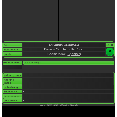
Melanthia procellata
Art
RL D
Denis & Schiffermüller, 1775
Beschreiber
*
Geometridae (
Spanner
)
Familie
space
Größe in mm
Aktivität Imago
-
-
space
-
Nahrung Larve
Nahrung
-
Imago
-
Entwicklung
-
Fundstellen
-
Lebensraum
-
Vorkommen
Copyright 2008 - 2026 by Marek R. Swadzba