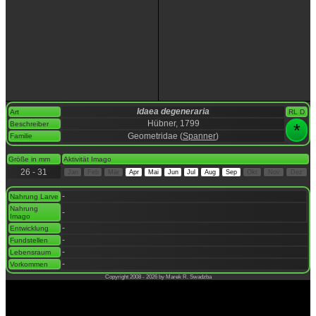
Idaea degeneraria
Art
RL D
Hübner, 1799
Beschreiber
*
Geometridae (
Spanner
)
Familie
space
Größe in mm
Aktivität Imago
26 - 31
Jan
Feb
Mär
Apr
Mai
Jun
Jul
Aug
Sep
Okt
Nov
Dez
space
-
Nahrung Larve
Nahrung
-
Imago
-
Entwicklung
-
Fundstellen
-
Lebensraum
-
Vorkommen
Copyright 2008 - 2026 by Marek R. Swadzba