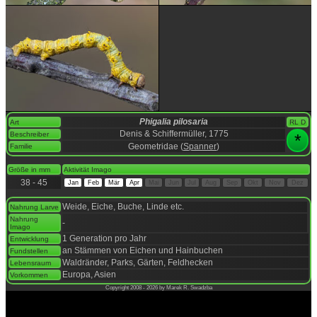
Phigalia pilosaria
Art
RL D
Denis & Schiffermüller, 1775
Beschreiber
*
Geometridae (
Spanner
)
Familie
space
Größe in mm
Aktivität Imago
38 - 45
Jan
Feb
Mär
Apr
Mai
Jun
Jul
Aug
Sep
Okt
Nov
Dez
space
Weide, Eiche, Buche, Linde etc.
Nahrung Larve
Nahrung
-
Imago
1 Generation pro Jahr
Entwicklung
an Stämmen von Eichen und Hainbuchen
Fundstellen
Waldränder, Parks, Gärten, Feldhecken
Lebensraum
Europa, Asien
Vorkommen
Copyright 2008 - 2026 by Marek R. Swadzba