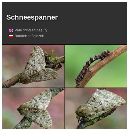
Schneespanner
Pale brindled beauty
Boratek naśnieżek