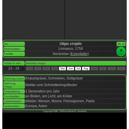
Oligia strigilis
Art
RL D
Linnaeus, 1758
Beschreiber
*
Noctuidae (
Eulenfalter
)
Familie
space
Größe in mm
Aktivität Imago
23 - 29
Jan
Feb
Mär
Apr
Mai
Jun
Jul
Aug
Sep
Okt
Nov
Dez
space
Knäuelgräser, Schmielen, Süßgräser
Nahrung Larve
Nahrung
Nektar vom Schmetterlingsflieder
Imago
1 Generation pro Jahr
Entwicklung
an Blüten, am Licht, am Köder
Fundstellen
Wälder, Wiesen, Moore, Felsregionen, Parks
Lebensraum
Europa, Asien
Vorkommen
Copyright 2008 - 2026 by Marek R. Swadzba