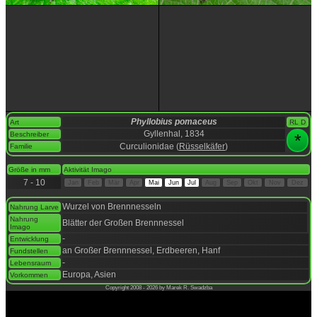
Phyllobius pomaceus
Art
RL D
Gyllenhal, 1834
Beschreiber
*
Curculionidae (
Rüsselkäfer
)
Familie
space
Größe in mm
Aktivität Imago
7 - 10
Jan
Feb
Mär
Apr
Mai
Jun
Jul
Aug
Sep
Okt
Nov
Dez
space
Wurzel von Brennnesseln
Nahrung Larve
Nahrung
Blätter der Großen Brennnessel
Imago
-
Entwicklung
an Großer Brennnessel, Erdbeeren, Hanf
Fundstellen
-
Lebensraum
Europa, Asien
Vorkommen
Copyright 2008 - 2026 by Marek R. Swadzba