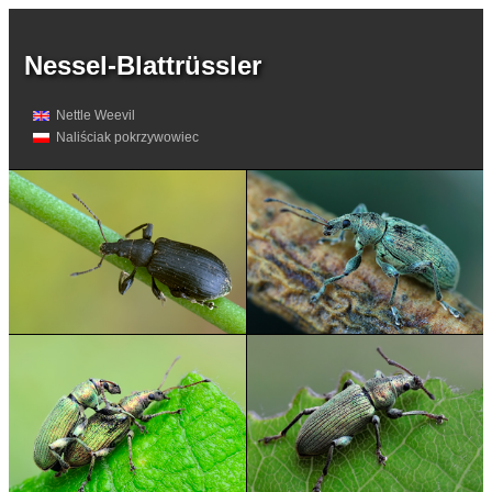
Nessel-Blattrüssler
Nettle Weevil
Naliściak pokrzywowiec