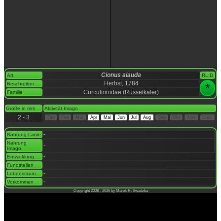
Cionus alauda
Art
RL D
Herbst, 1784
Beschreiber
*
Curculionidae (
Rüsselkäfer
)
Familie
space
Größe in mm
Aktivität Imago
2 - 3
Jan
Feb
Mär
Apr
Mai
Jun
Jul
Aug
Sep
Okt
Nov
Dez
space
-
Nahrung Larve
Nahrung
-
Imago
-
Entwicklung
-
Fundstellen
-
Lebensraum
-
Vorkommen
Copyright 2008 - 2026 by Marek R. Swadzba