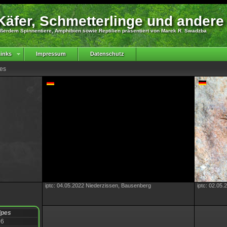
äfer, Schmetterlinge und andere
ßerdem Spinnentiere, Amphibien sowie Reptilien präsentiert von Marek R. Swadzba
inks
Impressum
Datenschutz
pes
iptc: 04.05.2022 Niederzissen, Bausenberg
iptc: 02.05
ipes
06