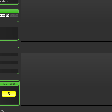
käfer
)
g
Sep
Okt
Nov
Dez
RL D - 2016
3
1:09