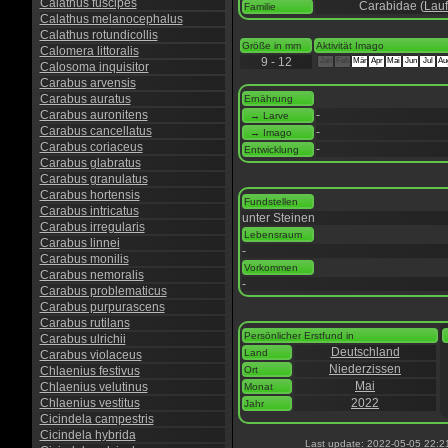
Calathus fuscipes
Carabidae (
Lauf
Familie
Calathus melanocephalus
Calathus rotundicollis
Größe in mm
Aktivität Imago
Calomera littoralis
9 - 12
Jan
Feb
Mär
Apr
Mai
Jun
Jul
Au
Calosoma inquisitor
Carabus arvensis
Carabus auratus
Ernährung
Carabus auronitens
-
→ Larve
Carabus cancellatus
-
→ Imago
Carabus coriaceus
-
Entwicklung
Carabus glabratus
Carabus granulatus
Carabus hortensis
Fundstellen
Carabus intricatus
unter Steinen
Carabus irregularis
Lebensraum
Carabus linnei
-
Carabus monilis
Vorkommen
Carabus nemoralis
-
Carabus problematicus
Carabus purpurascens
Carabus rutilans
Persönlicher Erstfund in
Carabus ulrichii
Deutschland
Land
Carabus violaceus
Niederzissen
Chlaenius festivus
Ort
Mai
Chlaenius velutinus
Monat
Chlaenius vestitus
2022
Jahr
Cicindela campestris
Cicindela hybrida
Last update: 2022-05-05 22:2