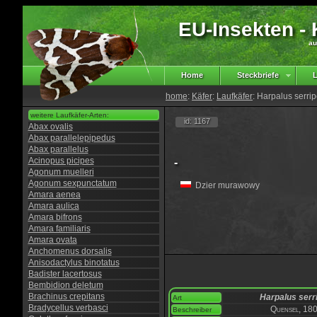
EU-Insekten - K
au
Home
Steckbriefe
L
home
:
Käfer
:
Laufkäfer
: Harpalus serri
weitere Laufkäfer-Arten:
id: 1167
Abax ovalis
Abax parallelepipedus
Abax parallelus
Acinopus picipes
-
Agonum muelleri
Agonum sexpunctatum
Dzier murawowy
Amara aenea
Amara aulica
Amara bifrons
Amara familiaris
Amara ovata
Anchomenus dorsalis
Anisodactylus binotatus
Badister lacertosus
Bembidion deletum
Brachinus crepitans
Harpalus serr
Art
Bradycellus verbasci
Quensel, 18
Beschreiber