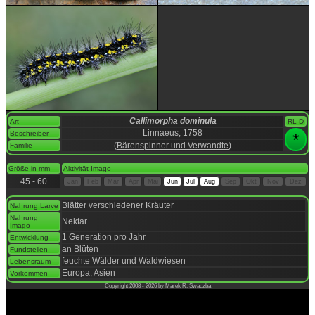
Callimorpha dominula
Art
RL D
Linnaeus, 1758
Beschreiber
*
(
Bärenspinner und Verwandte
)
Familie
space
Größe in mm
Aktivität Imago
45 - 60
Jan
Feb
Mär
Apr
Mai
Jun
Jul
Aug
Sep
Okt
Nov
Dez
space
Blätter verschiedener Kräuter
Nahrung Larve
Nahrung
Nektar
Imago
1 Generation pro Jahr
Entwicklung
an Blüten
Fundstellen
feuchte Wälder und Waldwiesen
Lebensraum
Europa, Asien
Vorkommen
Copyright 2008 - 2026 by Marek R. Swadzba