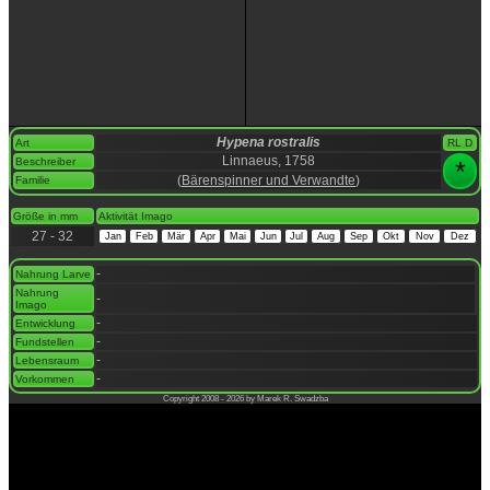
Hypena rostralis
Art
RL D
Linnaeus, 1758
Beschreiber
*
(
Bärenspinner und Verwandte
)
Familie
space
Größe in mm
Aktivität Imago
27 - 32
Jan
Feb
Mär
Apr
Mai
Jun
Jul
Aug
Sep
Okt
Nov
Dez
space
-
Nahrung Larve
Nahrung
-
Imago
-
Entwicklung
-
Fundstellen
-
Lebensraum
-
Vorkommen
Copyright 2008 - 2026 by Marek R. Swadzba