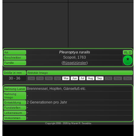
Pleuroptya ruralis
Art
RL D
Scopoli, 1763
Beschreiber
*
(
Rüsselzünsler
)
Familie
space
Größe in mm
Aktivität Imago
30 - 36
Jan
Feb
Mär
Apr
Mai
Jun
Jul
Aug
Sep
Okt
Nov
Dez
space
Brennnessel, Hopfen, Gänsefuß etc.
Nahrung Larve
Nahrung
-
Imago
2 Generationen pro Jahr
Entwicklung
-
Fundstellen
-
Lebensraum
-
Vorkommen
Copyright 2008 - 2026 by Marek R. Swadzba