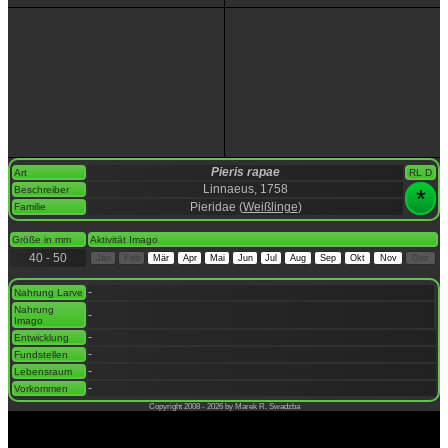
Pieris rapae
Art
RL D
Linnaeus, 1758
Beschreiber
*
Pieridae (
Weißlinge
)
Familie
space
Größe in mm
Aktivität Imago
40 - 50
Jan
Feb
Mär
Apr
Mai
Jun
Jul
Aug
Sep
Okt
Nov
Dez
space
-
Nahrung Larve
Nahrung
-
Imago
-
Entwicklung
-
Fundstellen
-
Lebensraum
-
Vorkommen
Copyright 2008 - 2026 by Marek R. Swadzba