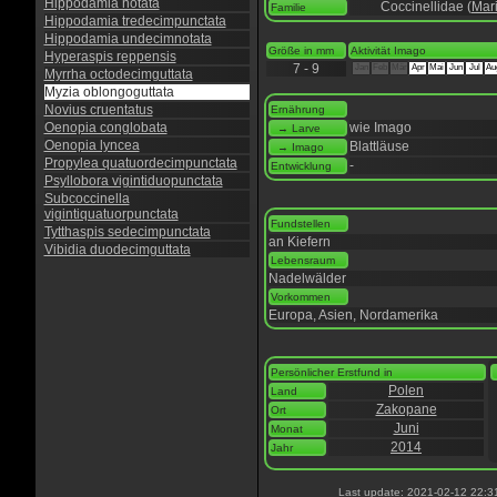
Hippodamia notata
Coccinellidae (
Mar
Familie
Hippodamia tredecimpunctata
Hippodamia undecimnotata
Größe in mm
Aktivität Imago
Hyperaspis reppensis
7 - 9
Jan
Feb
Mär
Apr
Mai
Jun
Jul
Au
Myrrha octodecimguttata
Myzia oblongoguttata
Novius cruentatus
Ernährung
Oenopia conglobata
wie Imago
→ Larve
Oenopia lyncea
Blattläuse
→ Imago
Propylea quatuordecimpunctata
-
Entwicklung
Psyllobora vigintiduopunctata
Subcoccinella
vigintiquatuorpunctata
Fundstellen
Tytthaspis sedecimpunctata
an Kiefern
Vibidia duodecimguttata
Lebensraum
Nadelwälder
Vorkommen
Europa, Asien, Nordamerika
Persönlicher Erstfund in
Polen
Land
Zakopane
Ort
Juni
Monat
2014
Jahr
Last update: 2021-02-12 22:3