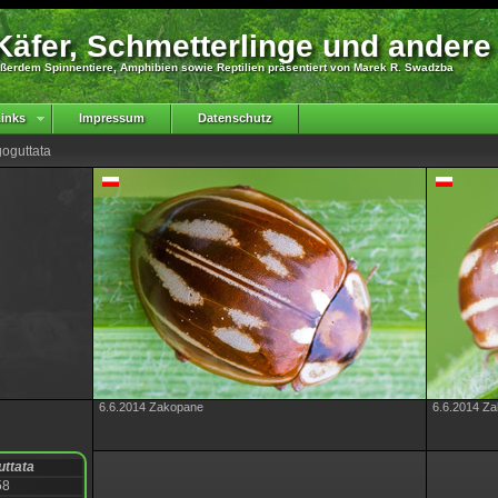
äfer, Schmetterlinge und andere
ßerdem Spinnentiere, Amphibien sowie Reptilien präsentiert von Marek R. Swadzba
inks
Impressum
Datenschutz
goguttata
6.6.2014 Zakopane
6.6.2014 Z
uttata
58