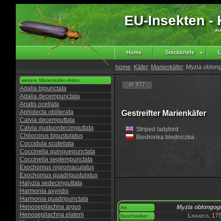
EU-Insekten - K
au
Home
Steckbriefe
L
home
:
Käfer
:
Marienkäfer
: Myzia oblon
weitere Marienkäfer-Arten:
id: 877
Adalia bipunctata
Adalia decempunctata
Anatis ocellata
Aphidecta obliterata
Gestreifter Marienkäfer
Calvia decemguttata
Calvia quatuordecimguttata
Striped ladybird
Chilocorus bipustulatus
Biedronka bledniczka
Coccidula scutellata
Coccinella quinquepunctata
Coccinella septempunctata
Exochomus nigromaculatus
Exochomus quadripustulatus
Halyzia sedecimguttata
Harmonia axyridis
Harmonia quadripunctata
Henosepilachna argus
Myzia oblongog
Art
Henosepilachna elaterii
Linnaeus, 17
Beschreiber