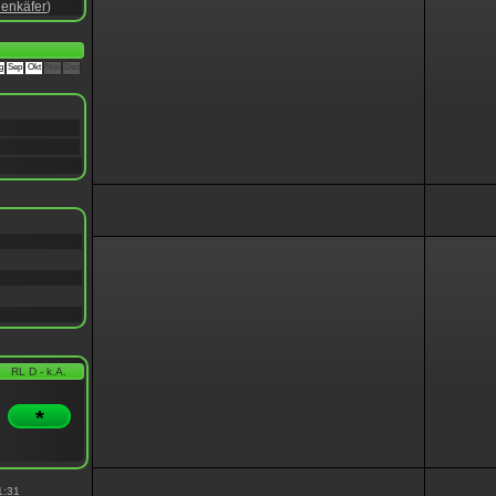
ienkäfer
)
g
Sep
Okt
Nov
Dez
RL D - k.A.
*
1:31