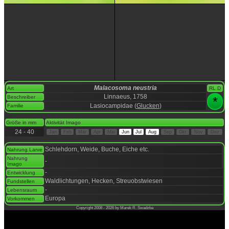
Malacosoma neustria
Art
RL D
Linnaeus, 1758
Beschreiber
*
Lasiocampidae (
Glucken
)
Familie
space
Größe in mm
Aktivität Imago
24 - 40
Jan
Feb
Mär
Apr
Mai
Jun
Jul
Aug
Sep
Okt
Nov
Dez
space
Schlehdorn, Weide, Buche, Eiche etc.
Nahrung Larve
Nahrung
-
Imago
-
Entwicklung
Waldlichtungen, Hecken, Streuobstwiesen
Fundstellen
-
Lebensraum
Europa
Vorkommen
Copyright 2008 - 2026 by Marek R. Swadzba