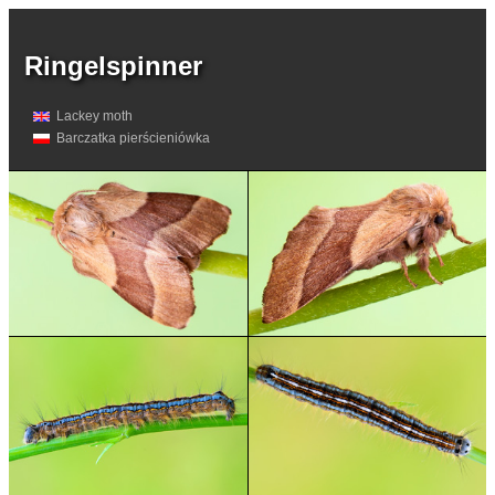
Ringelspinner
Lackey moth
Barczatka pierścieniówka