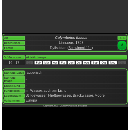
Colymbetes fuscus
Art
RL D
Linnaeus, 1758
Beschreiber
*
Dytiscidae (
Schwimmkäfer
)
Familie
space
Größe in mm
Aktivität Imago
16 - 17
Jan
Feb
Mär
Apr
Mai
Jun
Jul
Aug
Sep
Okt
Nov
Dez
space
räuberisch
Nahrung Larve
Nahrung
-
Imago
-
Entwicklung
im Wasser, auch am Licht
Fundstellen
Stillgewässer, Fließgewässer, Brackwasser, Moore
Lebensraum
Europa
Vorkommen
Copyright 2008 - 2026 by Marek R. Swadzba