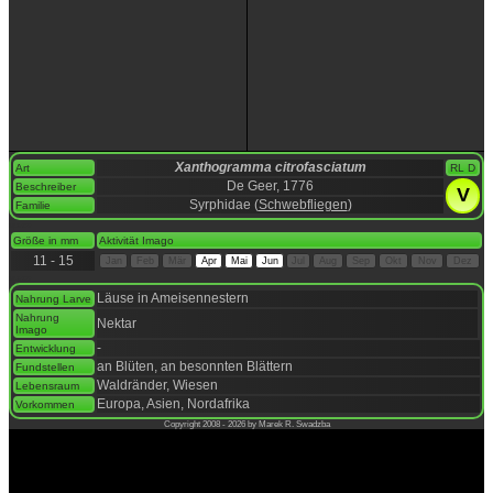
Xanthogramma citrofasciatum
Art
RL D
De Geer, 1776
Beschreiber
V
Syrphidae (
Schwebfliegen
)
Familie
space
Größe in mm
Aktivität Imago
11 - 15
Jan
Feb
Mär
Apr
Mai
Jun
Jul
Aug
Sep
Okt
Nov
Dez
space
Läuse in Ameisennestern
Nahrung Larve
Nahrung
Nektar
Imago
-
Entwicklung
an Blüten, an besonnten Blättern
Fundstellen
Waldränder, Wiesen
Lebensraum
Europa, Asien, Nordafrika
Vorkommen
Copyright 2008 - 2026 by Marek R. Swadzba