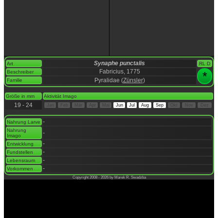
Synaphe punctalis
Art
RL D
Fabricius, 1775
Beschreiber
*
Pyralidae (
Zünsler
)
Familie
space
Größe in mm
Aktivität Imago
19 - 24
Jan
Feb
Mär
Apr
Mai
Jun
Jul
Aug
Sep
Okt
Nov
Dez
space
-
Nahrung Larve
Nahrung
-
Imago
-
Entwicklung
-
Fundstellen
-
Lebensraum
-
Vorkommen
Copyright 2008 - 2026 by Marek R. Swadzba