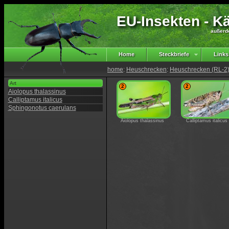
EU-Insekten - Kä
außerd
Home
Steckbriefe
Links
home
:
Heuschrecken
:
Heuschrecken (RL-2
Art
2
2
Aiolopus thalassinus
Calliptamus italicus
Sphingonotus caerulans
Aiolopus thalassinus
Calliptamus italicus