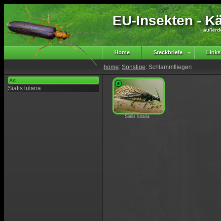
EU-Insekten - Kä
außerd
Home
Steckbriefe
Links
home
:
Sonstige
: Schlammfliegen
Art
*
Sialis lutaria
Sialis lutaria