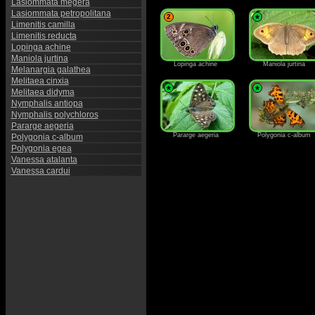
Lasiommata megera
Lasiommata petropolitana
2
*
Limenitis camilla
Limenitis reducta
Lopinga achine
Maniola jurtina
Lopinga achine
Maniola jurtina
Melanargia galathea
Melitaea cinxia
*
*
Melitaea didyma
Nymphalis antiopa
Nymphalis polychloros
Pararge aegeria
Pararge aegeria
Polygonia c-album
Polygonia c-album
Polygonia egea
Vanessa atalanta
Vanessa cardui