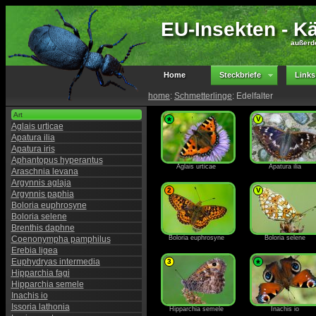
EU-Insekten - Kä
außerd
Home
Steckbriefe
Links
home
:
Schmetterlinge
: Edelfalter
Art
*
V
Aglais urticae
Apatura ilia
Apatura iris
Aphantopus hyperantus
Aglais urticae
Apatura ilia
Araschnia levana
Argynnis aglaja
2
V
Argynnis paphia
Boloria euphrosyne
Boloria selene
Brenthis daphne
Coenonympha pamphilus
Boloria euphrosyne
Boloria selene
Erebia ligea
Euphydryas intermedia
3
*
Hipparchia fagi
Hipparchia semele
Inachis io
Issoria lathonia
Hipparchia semele
Inachis io